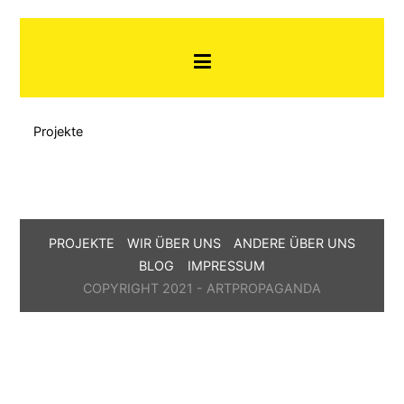
Zum
Art-Propaganda
Art Propaganda – Konzerte und
Inhalt
so
springen
Projekte
PROJEKTE
WIR ÜBER UNS
ANDERE ÜBER UNS
BLOG
IMPRESSUM
COPYRIGHT 2021 - ARTPROPAGANDA