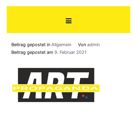
Zum
Art-Propaganda
Art Propaganda – Konzerte und
Inhalt
so
springen
Beitrag gepostet in
Allgemein
Von
admin
Beitrag gepostet am
9. Februar 2021